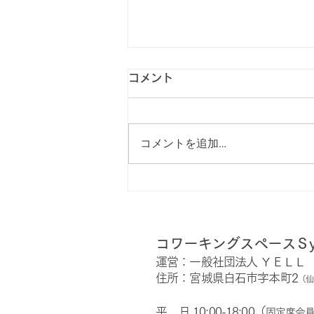
コメント
コメントを追加…
チャレンジカフェ＆スペース
利用者募集中！
コワーキングスペースＳy
運営：一般社団法人 ＹＥＬＬ
住所：宮城県白石市字本町2
（仙
平 日 10:00-18:00（
固定席会員の