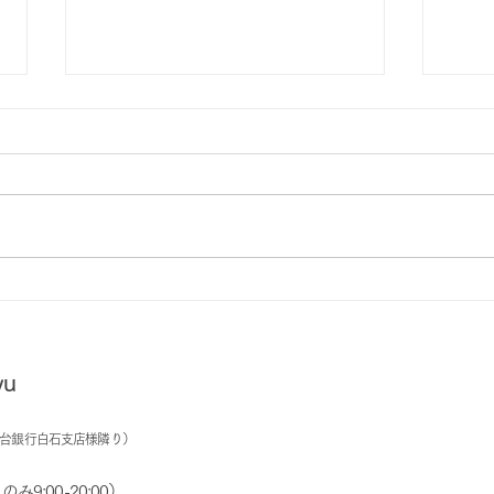
7月は全館貸切の為、ｺﾜｰｷﾝｸﾞ
ﾈｯﾄ
利用は予約のみ
プン
u
台銀行白石支店様隣り）
み9:00-20:00）