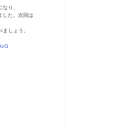
になり、
いました。次回は
べましょう。
pAzQ