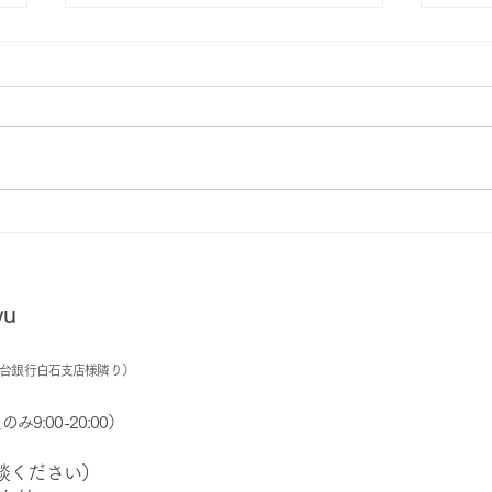
チャレンジカフェ＆スペース
7月
利用者募集中！
利用
u
台銀行白石支店様隣り）
み9:00-20:00）
ください）