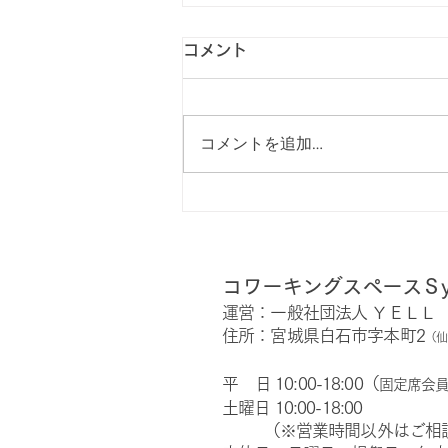
コメント
コメントを追加…
●おしらせ 2024.10.1よりｺﾜ
ｰｷﾝｸﾞ業務を休止することに
なりました。
コワーキングスペースＳy
運営：一般社団法人 ＹＥＬＬ
住所：宮城県白石市字本町2
（仙
平 日 10:00-18:00（
固定席会員の
土曜日 10:00-18:00
（※営業時間以外はご相談