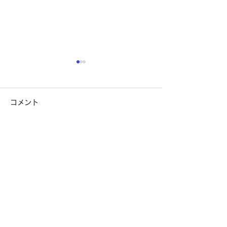
コメント
コメントを追加…
チャレンジカフェ＆スペ
ﾈｯﾄｼｮｯﾌﾟ「Syu
ース利用者募集中！
ープン！！
コワーキングスペースＳyu
運営：一般社団法人 ＹＥＬＬ
住所：宮城県白石市字本町2
（仙台銀行白石支店様隣り）